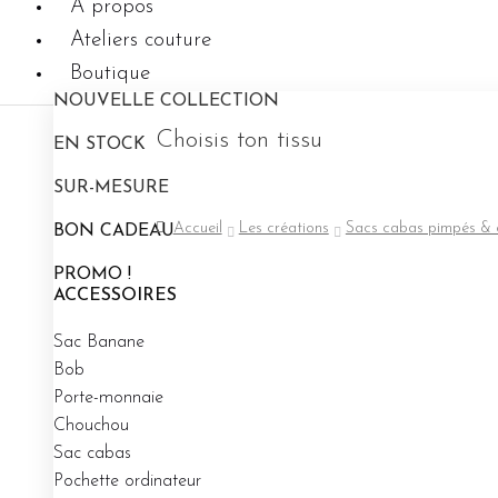
A propos
Ateliers couture
Boutique
0.00
€
NOUVELLE COLLECTION
Choisis ton tissu
EN STOCK
SUR-MESURE
Accueil
Les créations
Sacs cabas pimpés & 
BON CADEAU
PROMO !
ACCESSOIRES
Sac Banane
Bob
Porte-monnaie
Chouchou
Sac cabas
Pochette ordinateur