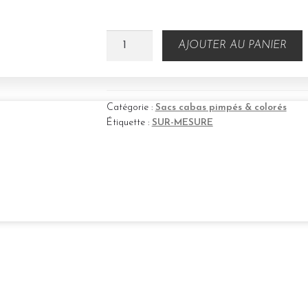
quantité
AJOUTER AU PANIER
de
Sac
cabas
sur
Catégorie :
Sacs cabas pimpés & colorés
Étiquette :
SUR-MESURE
mesure