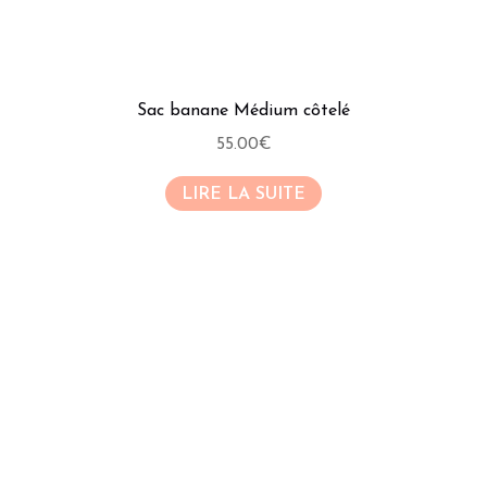
produit
Sac banane Médium côtelé
55.00
€
LIRE LA SUITE