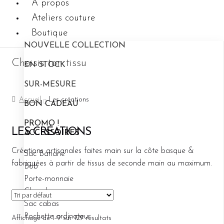
A propos
Ateliers couture
Boutique
0.00
€
NOUVELLE COLLECTION
Choisis ton tissu
EN STOCK
SUR-MESURE
Accueil
Les créations
BON CADEAU
PROMO !
LES CRÉATIONS
ACCESSOIRES
Créations artisanales faites main sur la côte basque &
Sac Banane
fabriquées à partir de tissus de seconde main au maximum.
Bob
Porte-monnaie
Chouchou
Sac cabas
Pochette ordinateur
Affichage de 1–9 sur 129 résultats