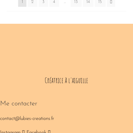
1
2
3
4
…
13
14
15
Créatrice à l'aiguille
Me contacter
contact@lubies-creations.fr
Instagram
Facebook