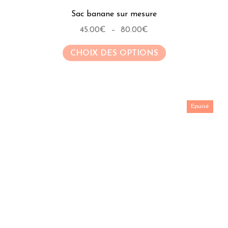
Sac banane sur mesure
Plage
45.00
€
–
80.00
€
de
Ce
CHOIX DES OPTIONS
prix :
produit
45.00€
a
à
plusieurs
80.00€
variations.
Epuisé
Les
options
peuvent
être
choisies
sur
la
page
du