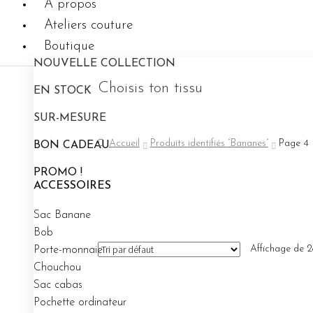
A propos
Ateliers couture
Boutique
0.00
€
NOUVELLE COLLECTION
Choisis ton tissu
EN STOCK
SUR-MESURE
Accueil
Produits identifiés “Bananes”
Page 4
BON CADEAU
PROMO !
ACCESSOIRES
Sac Banane
Bob
Affichage de 2
Porte-monnaie
Chouchou
Sac cabas
Pochette ordinateur