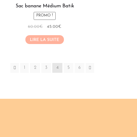
Sac banane Médium Batik
PROMO !
Le
Le
60.00
€
45.00
€
prix
prix
LIRE LA SUITE
initial
actuel
était :
est :
60.00€.
45.00€.
1
2
3
4
5
6