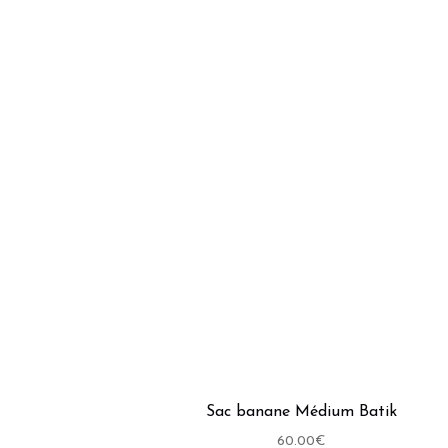
était :
est :
50.00€.
40.00€.
Sac banane Médium Batik
60.00
€