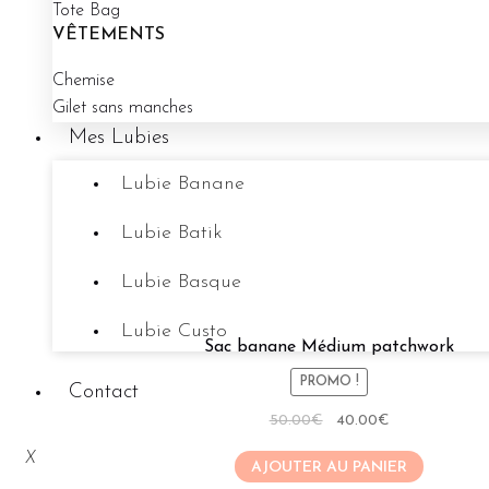
Tote Bag
VÊTEMENTS
Chemise
Gilet sans manches
Mes Lubies
Lubie Banane
Lubie Batik
Lubie Basque
Lubie Custo
Sac banane Médium patchwork
PROMO !
Contact
Le
Le
50.00
€
40.00
€
prix
prix
X
AJOUTER AU PANIER
initial
actuel