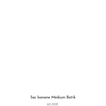
était :
est :
50.00€.
40.00€.
Sac banane Médium Batik
60.00
€