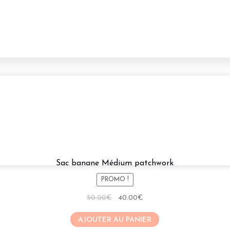
Sac banane Médium patchwork
PROMO !
Le
Le
50.00
€
40.00
€
prix
prix
AJOUTER AU PANIER
initial
actuel