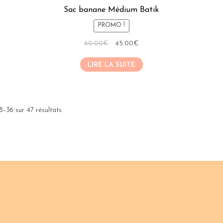
Sac banane Médium Batik
PROMO !
Le
Le
60.00
€
45.00
€
prix
prix
LIRE LA SUITE
initial
actuel
était :
est :
60.00€.
45.00€.
8–36 sur 47 résultats